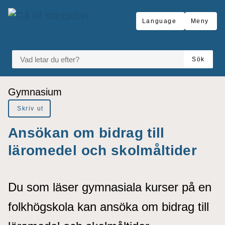
å till sidomeny
Gå till innehåll
Language
Meny
VAD LETAR DU EFTER?
Sök
Du är här:
Gymnasium
Skriv ut
Ansökan om bidrag till
läromedel och skolmåltider
Du som läser gymnasiala kurser på en
folkhögskola kan ansöka om bidrag till