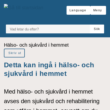
å till sidomeny
Gå till innehåll
Language
Meny
VAD LETAR DU EFTER?
Sök
Du är här:
Hälso- och sjukvård i hemmet
Skriv ut
Detta kan ingå i hälso- och
sjukvård i hemmet
Med hälso- och sjukvård i hemmet
avses den sjukvård och rehabilitering