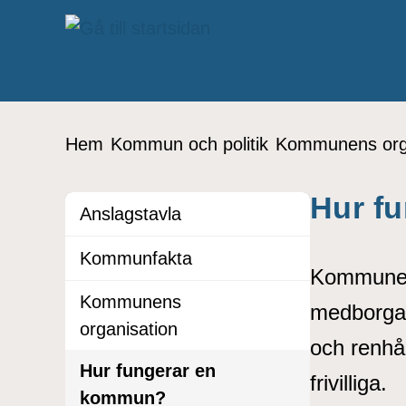
å till sidomeny
Gå till innehåll
Du är här:
Hem
Kommun och politik
Kommunens orga
Hur f
Anslagstavla
Kommunfakta
Kommunen 
Kommunens
medborgar
organisation
och renhå
Hur fungerar en
frivilliga.
kommun?