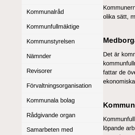
Kommunerna 
Kommunalråd
olika sätt,
Kommunfullmäktige
Medborga
Kommunstyrelsen
Det är komm
Nämnder
kommunfull
Revisorer
fattar de ö
ekonomiska
Förvaltningsorganisation
Kommunala bolag
Kommunf
Rådgivande organ
Kommunfullm
löpande arbe
Samarbeten med