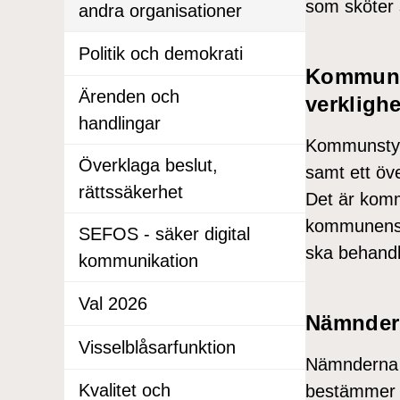
som sköter s
andra organisationer
Politik och demokrati
Kommunsty
Ärenden och
verklighe
handlingar
Kommunstyr
Överklaga beslut,
samt ett öv
rättssäkerhet
Det är komm
kommunens 
SEFOS - säker digital
ska behandl
kommunikation
Val 2026
Nämndern
Visselblåsarfunktion
Nämnderna 
Kvalitet och
bestämmer v