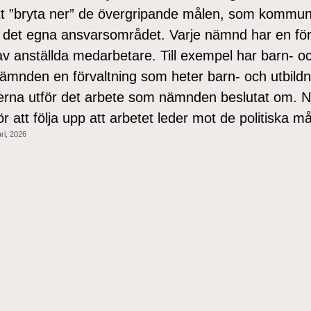
att ”bryta ner” de övergripande målen, som kommun
till det egna ansvarsområdet. Varje nämnd har en för
v anställda medarbetare. Till exempel har barn- o
nämnden en förvaltning som heter barn- och utbild
rerna utför det arbete som nämnden beslutat om.
ör att följa upp att arbetet leder mot de politiska m
ri, 2026