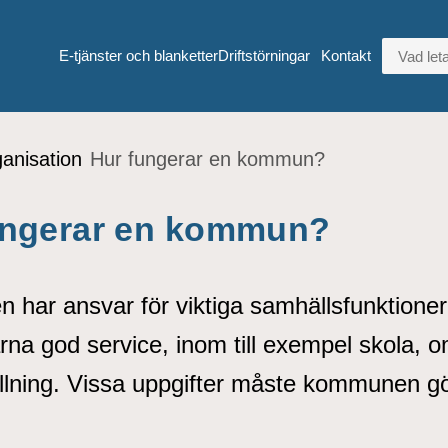
VAD LETA
E-tjänster och blanketter
Driftstörningar
Kontakt
nisation
Hur fungerar en kommun?
ungerar en kommun?
har ansvar för viktiga samhällsfunktioner
na god service, inom till exempel skola, o
llning. Vissa uppgifter måste kommunen gö