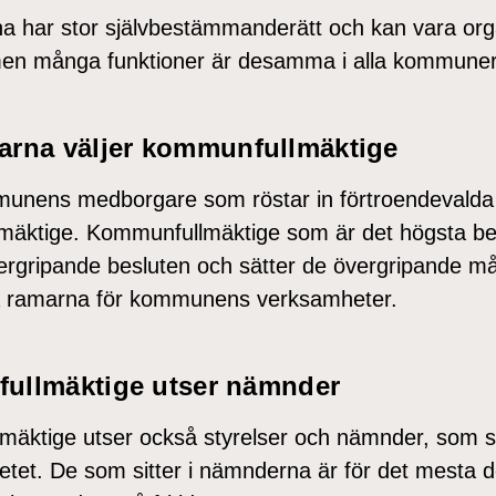
har stor självbestämmanderätt och kan vara orga
 men många funktioner är desamma i alla kommuner
rna väljer kommunfullmäktige
unens medborgare som röstar in förtroendevalda 
mäktige. Kommunfullmäktige som är det högsta be
vergripande besluten och sätter de övergripande m
 ramarna för kommunens verksamheter.
ullmäktige utser nämnder
äktige utser också styrelser och nämnder, som s
tet. De som sitter i nämnderna är för det mesta del