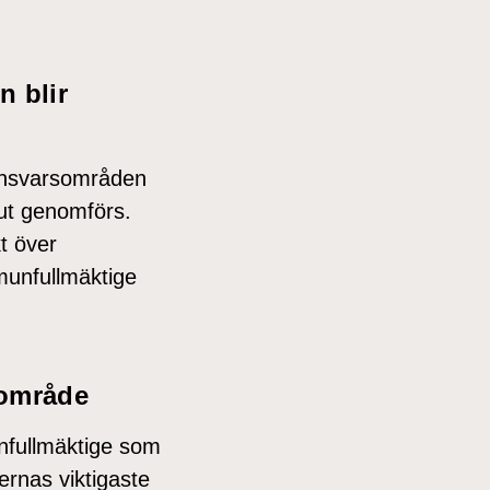
n blir
ansvarsområden
ut genomförs.
t över
unfullmäktige
sområde
nfullmäktige som
rnas viktigaste