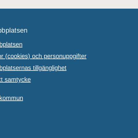
bplatsen
platsen
 (cookies) och personuppgifter
latsernas tillgänglighet
tt samtycke