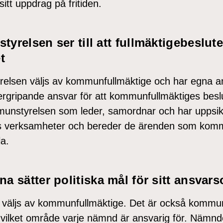
itt uppdrag på fritiden.
relsen ser till att fullmäktigebeslute
t
elsen väljs av kommunfullmäktige och har egna 
ergripande ansvar för att kommunfullmäktiges besl
unstyrelsen som leder, samordnar och har uppsik
verksamheter och bereder de ärenden som komm
a.
a sätter politiska mål för sitt ansvar
väljs av kommunfullmäktige. Det är också kommu
ilket område varje nämnd är ansvarig för. Nämnde