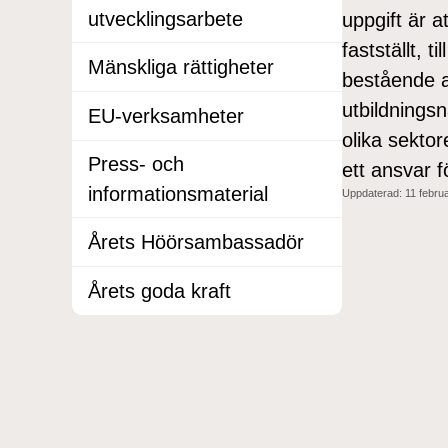
utvecklingsarbete
uppgift är 
fastställt, 
Mänskliga rättigheter
bestående a
utbildnings
EU-verksamheter
olika sekto
Press- och
ett ansvar f
informationsmaterial
Uppdaterad:
11 februa
Årets Höörsambassadör
Årets goda kraft