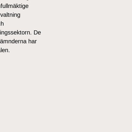
fullmäktige
valtning
ch
ningssektorn. De
 Nämnderna har
ålen.