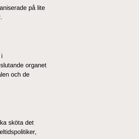
niserade på lite
.
i
slutande organet
ålen och de
ka sköta det
tidspolitiker,