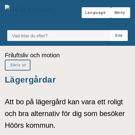
å till sidomeny
Gå till innehåll
Language
Meny
VAD LETAR DU EFTER?
Sök
Du är här:
Friluftsliv och motion
Skriv ut
Lägergårdar
Att bo på lägergård kan vara ett roligt
och bra alternativ för dig som besöker
Höörs kommun.