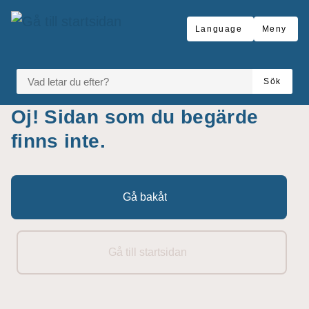
å till sidomeny
Gå till innehåll
Language
Meny
VAD LETAR DU EFTER?
Sök
Oj! Sidan som du begärde
finns inte.
Gå bakåt
Gå till startsidan