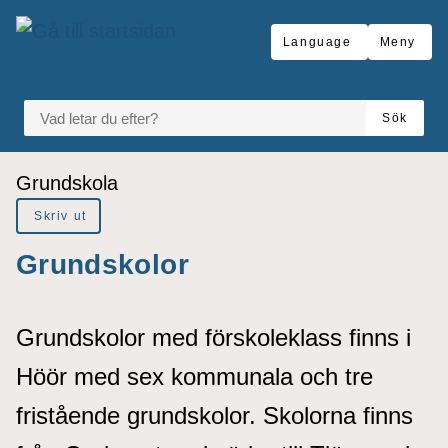
å till sidomeny
Gå till innehåll
Language
Meny
VAD LETAR DU EFTER?
Sök
Du är här:
Grundskola
Skriv ut
Grundskolor
Grundskolor med förskoleklass finns i
Höör med sex kommunala och tre
fristående grundskolor. Skolorna finns