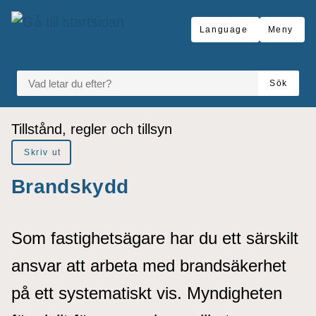
å till sidomeny
Gå till innehåll
Language
Meny
VAD LETAR DU EFTER?
Sök
Du är här:
Tillstånd, regler och tillsyn
Skriv ut
Brandskydd
Som fastighetsägare har du ett särskilt
ansvar att arbeta med brandsäkerhet
på ett systematiskt vis. Myndigheten