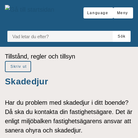
å till sidomeny
Gå till innehåll
Language
Meny
VAD LETAR DU EFTER?
Sök
Du är här:
Tillstånd, regler och tillsyn
Skriv ut
Skadedjur
Har du problem med skadedjur i ditt boende?
Då ska du kontakta din fastighetsägare. Det är
enligt miljöbalken fastighetsägarens ansvar att
sanera ohyra och skadedjur
.