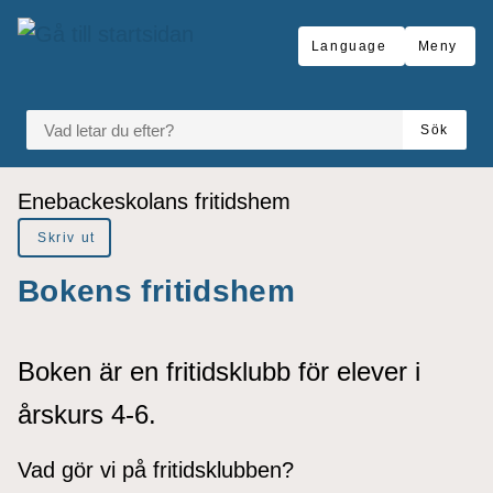
å till sidomeny
Gå till innehåll
Language
Meny
VAD LETAR DU EFTER?
Sök
Du är här:
Enebackeskolans fritidshem
Skriv ut
Bokens fritidshem
Boken är en fritidsklubb för elever i
årskurs 4-6.
Vad gör vi på fritidsklubben?