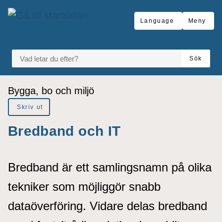
å till sidomeny
Gå till innehåll
Language
Meny
VAD LETAR DU EFTER?
Sök
Du är här:
Bygga, bo och miljö
Skriv ut
Bredband och IT
Bredband är ett samlingsnamn på olika
tekniker som möjliggör snabb
dataöverföring. Vidare delas bredband