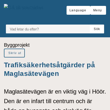
å till sidomeny
Gå till innehåll
Language
Meny
VAD LETAR DU EFTER?
Sök
Du är här:
Byggprojekt
Skriv ut
Trafiksäkerhetsåtgärder på
Maglasätevägen
Maglasätevägen är en viktig väg i Höör.
Den är en infart till centrum och är