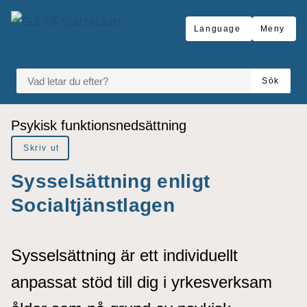
å till sidomeny
Gå till innehåll
Language
Meny
VAD LETAR DU EFTER?
Sök
Du är här:
Psykisk funktionsnedsättning
Skriv ut
Sysselsättning enligt
Socialtjänstlagen
Sysselsättning är ett individuellt
anpassat stöd till dig i yrkesverksam