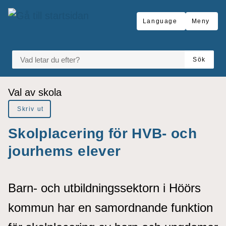
å till sidomeny
Gå till innehåll
Language
Meny
VAD LETAR DU EFTER?
Sök
Du är här:
Val av skola
Skriv ut
Skolplacering för HVB- och
jourhems elever
Barn- och utbildningssektorn i Höörs
kommun har en samordnande funktion