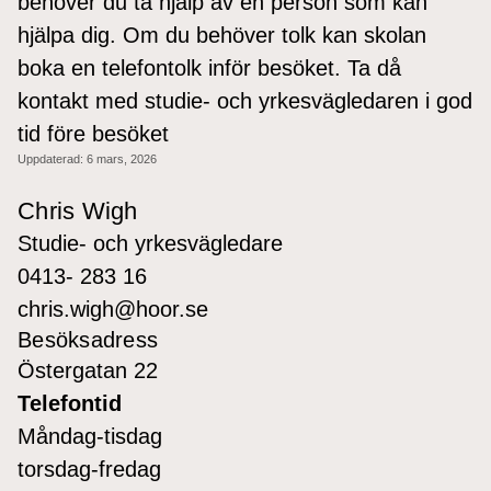
behöver du ta hjälp av en person som kan
hjälpa dig. Om du behöver tolk kan skolan
boka en telefontolk inför besöket. Ta då
kontakt med studie- och yrkesvägledaren i god
tid före besöket
Uppdaterad:
6 mars, 2026
Chris Wigh
Studie- och yrkesvägledare
0413- 283 16
chris.wigh@hoor.se
Besöksadress
Östergatan 22
Telefontid
Måndag-tisdag
torsdag-fredag