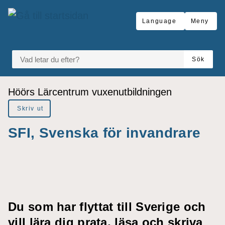
å till sidomeny
Gå till innehåll
Language
Meny
VAD LETAR DU EFTER?
Sök
Du är här:
Höörs Lärcentrum vuxenutbildningen
Skriv ut
SFI, Svenska för invandrare
Du som har flyttat till Sverige och
vill lära dig prata, läsa och skriva