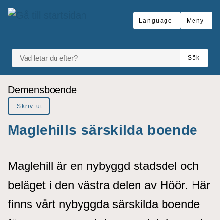
å till sidomeny
Gå till innehåll
Language
Meny
VAD LETAR DU EFTER?
Sök
Du är här:
Demensboende
Skriv ut
Maglehills särskilda boende
Maglehill är en nybyggd stadsdel och
beläget i den västra delen av Höör. Här
finns vårt nybyggda särskilda boende