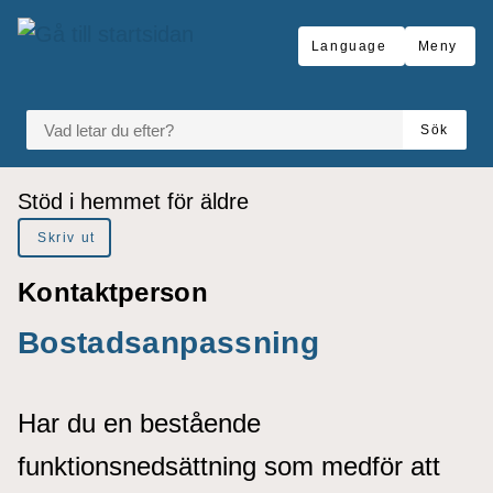
å till sidomeny
Gå till innehåll
Language
Meny
VAD LETAR DU EFTER?
Sök
Du är här:
Stöd i hemmet för äldre
Skriv ut
Kontaktperson
Bostadsanpassning
Har du en bestående
funktionsnedsättning som medför att