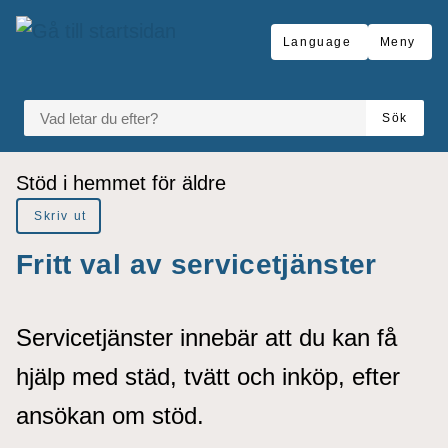
å till sidomeny
Gå till innehåll
Language
Meny
VAD LETAR DU EFTER?
Sök
Du är här:
Stöd i hemmet för äldre
Skriv ut
Fritt val av servicetjänster
Servicetjänster innebär att du kan få
hjälp med städ, tvätt och inköp, efter
ansökan om stöd.