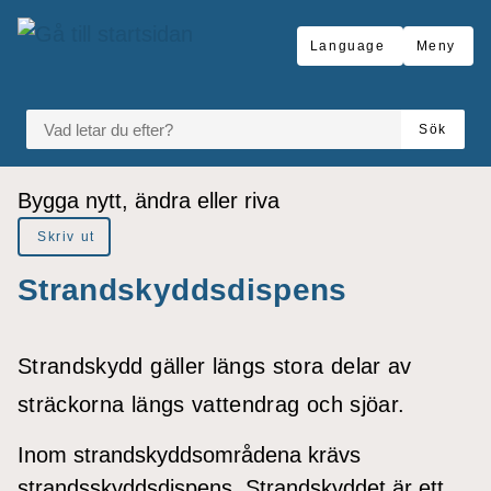
å till sidomeny
Gå till innehåll
Language
Meny
VAD LETAR DU EFTER?
Sök
Du är här:
Bygga nytt, ändra eller riva
Skriv ut
Strandskyddsdispens
Strandskydd gäller längs stora delar av
sträckorna längs vattendrag och sjöar.
Inom strandskyddsområdena krävs
strandsskyddsdispens. Strandskyddet är ett