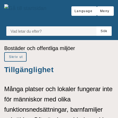
å till sidomeny
Gå till innehåll
Language
Meny
VAD LETAR DU EFTER?
Sök
Du är här:
Bostäder och offentliga miljöer
Skriv ut
Tillgänglighet
Många platser och lokaler fungerar inte
för människor med olika
funktionsnedsättningar, barnfamiljer