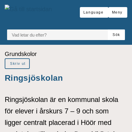
å till sidomeny
Gå till innehåll
Language
Meny
VAD LETAR DU EFTER?
Sök
Du är här:
Grundskolor
Skriv ut
Ringsjöskolan
Ringsjöskolan är en kommunal skola
för elever i årskurs 7 – 9 och som
ligger centralt placerad i Höör med