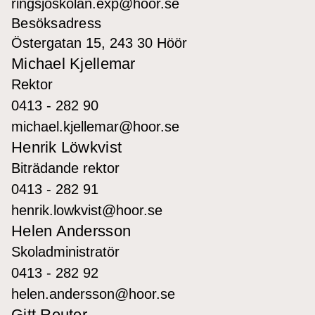
ringsjoskolan.exp@hoor.se
Besöksadress
Östergatan 15, 243 30 Höör
Michael Kjellemar
Rektor
0413 - 282 90
michael.kjellemar@hoor.se
Henrik Löwkvist
Biträdande rektor
0413 - 282 91
henrik.lowkvist@hoor.se
Helen Andersson
Skoladministratör
0413 - 282 92
helen.andersson@hoor.se
Gitt Reuter