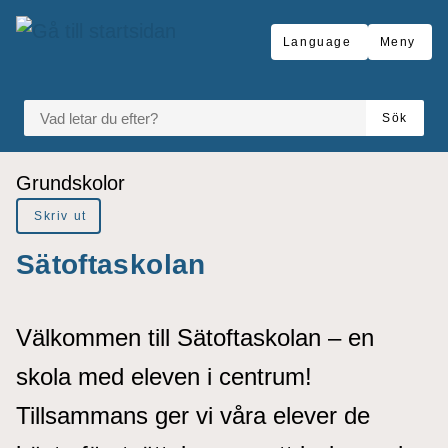
å till sidomeny
Gå till innehåll
Language
Meny
VAD LETAR DU EFTER?
Sök
Du är här:
Grundskolor
Skriv ut
Sätoftaskolan
Välkommen till Sätoftaskolan – en
skola med eleven i centrum!
Tillsammans ger vi våra elever de