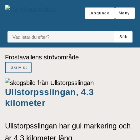
å till sidomeny
Gå till innehåll
Language
Meny
VAD LETAR DU EFTER?
Sök
Du är här:
Frostavallens strövområde
Skriv ut
Ullstorpsslingan, 4.3
kilometer
Ullstorpsslingan har gul markering och
är 4.3 kilometer lång.