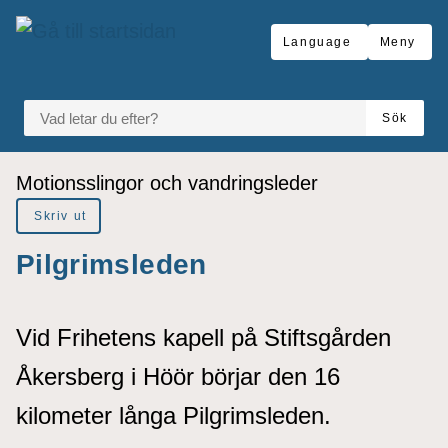
å till sidomeny
Gå till innehåll
Language
Meny
VAD LETAR DU EFTER?
Sök
Du är här:
Motionsslingor och vandringsleder
Skriv ut
Pilgrimsleden
Vid Frihetens kapell på Stiftsgården
Åkersberg i Höör börjar den 16
kilometer långa Pilgrimsleden.