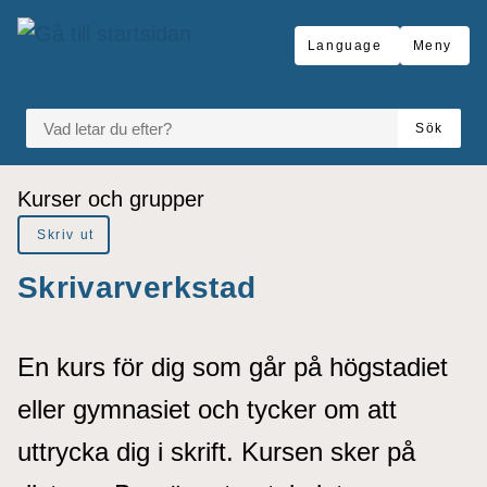
å till sidomeny
Gå till innehåll
Language
Meny
VAD LETAR DU EFTER?
Sök
Du är här:
Kurser och grupper
Skriv ut
Skrivarverkstad
En kurs för dig som går på högstadiet
eller gymnasiet och tycker om att
uttrycka dig i skrift. Kursen sker på