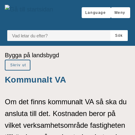
å till sidomeny
Gå till innehåll
Language
Meny
VAD LETAR DU EFTER?
Sök
Du är här:
Bygga på landsbygd
Skriv ut
Kommunalt VA
Om det finns kommunalt VA så ska du
ansluta till det. Kostnaden beror på
vilket verksamhetsområde fastigheten