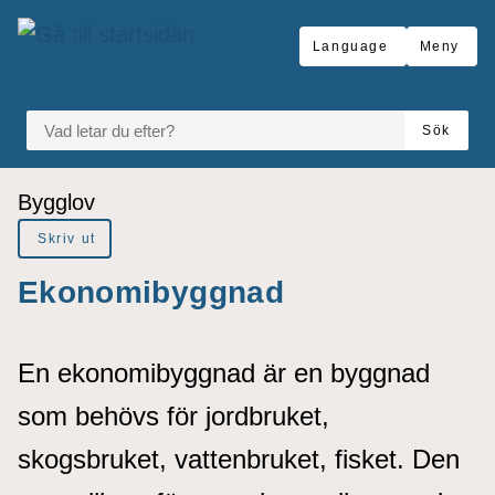
å till sidomeny
Gå till innehåll
Language
Meny
VAD LETAR DU EFTER?
Sök
Du är här:
Bygglov
Skriv ut
Ekonomibyggnad
En ekonomibyggnad är en byggnad
som behövs för jordbruket,
skogsbruket, vattenbruket, fisket. Den