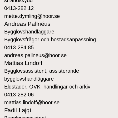
strandskydd
0413-282 12
mette.dymling@hoor.se
Andreas Pallnéus
Bygglovshandläggare
Bygglovsfrågor och bostadsanpassning
0413-284 85
andreas.pallneus@hoor.se
Mattias Lindoff
Bygglovsassistent, assisterande
bygglovshandläggare
Eldstäder, OVK, handlingar och arkiv
0413-282 06
mattias.lindoff@hoor.se
Fadil Lajqi
Bygglovsassistent