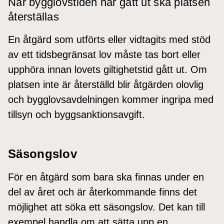
När bygglovstiden har gått ut ska platsen
återställas
En åtgärd som utförts eller vidtagits med stöd
av ett tidsbegränsat lov måste tas bort eller
upphöra innan lovets giltighetstid gått ut. Om
platsen inte är återställd blir åtgärden olovlig
och bygglovsavdelningen kommer ingripa med
tillsyn och byggsanktionsavgift.
Säsongslov
För en åtgärd som bara ska finnas under en
del av året och är återkommande finns det
möjlighet att söka ett säsongslov. Det kan till
exempel handla om att sätta upp en