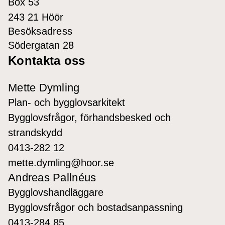
Box 53
243 21 Höör
Besöksadress
Södergatan 28
Kontakta oss
Mette Dymling
Plan- och bygglovsarkitekt
Bygglovsfrågor, förhandsbesked och
strandskydd
0413-282 12
mette.dymling@hoor.se
Andreas Pallnéus
Bygglovshandläggare
Bygglovsfrågor och bostadsanpassning
0413-284 85