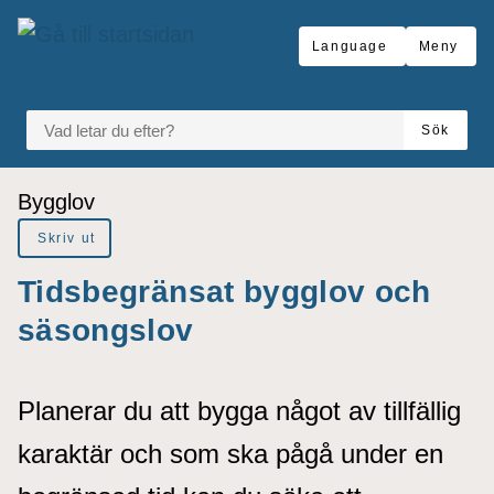
å till sidomeny
Gå till innehåll
Language
Meny
VAD LETAR DU EFTER?
Sök
Du är här:
Bygglov
Skriv ut
Tidsbegränsat bygglov och
säsongslov
Planerar du att bygga något av tillfällig
karaktär och som ska pågå under en